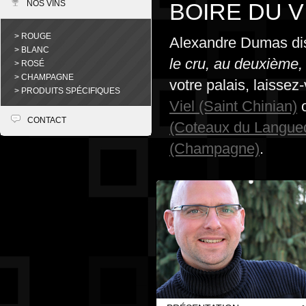
NOS VINS
BOIRE DU V
> ROUGE
Alexandre Dumas dis
> BLANC
le cru, au deuxième, 
> ROSÉ
> CHAMPAGNE
votre palais, laissez
> PRODUITS SPÉCIFIQUES
Viel (Saint Chinian)
CONTACT
(Coteaux du Langue
(Champagne)
.