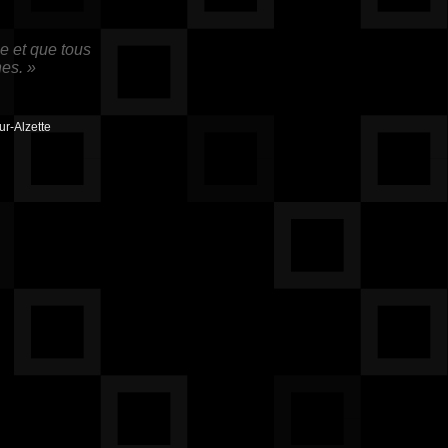
e et que tous
hes. »
ur-Alzette