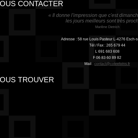
OUS CONTACTER
« Il donne l'impression que c'est dimanch
les jours meilleurs sont très proc
Marlène Dietrich
Adresse : 58 rue Louis Pasteur L-4276 Esch-s
Tél / Fax : 265 679 44
L 691 683 608
F 06 83 60 89 82
Mail :
contact@coteetvins.fr
OUS TROUVER